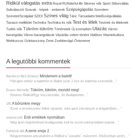
Ridikül válogatás extra
Royal
RUNderful life
Sikeres nők
Sport
Stílusváltás
Szépségápolás
Suliválasztó
Szavak - képek - emberek
Szerelem
Színes világ
Szeretet/Szolgálat
SZEX
Tánc
Társadalmi felelősségvállalás
Test és lélek
Tavaszi melléklet
Technika
Technika és nők
Testnek és léleknek
Utazás
Tükröm-tükröm
Tudós nők
Történetek
Új szerepben
Városi
barangolás
Városi barangolások
Vásárlás
velem történt
Vidéken
Vitaminkultúra
Webkurzus
Üzletasszony
Zene
Zsebbevágó
Önismeret
A legutóbbi kommentek
:
Mindenem a balett!
Bardóczi-Biró Emese
"Hát igen nehéz a balett!én is Balett ozok 1 éve és balerina szeretnék..."
:
Tükröm, tükröm, mondd meg!
Evans Michelle
"Kedves Ridikül!Egy hozzàszòlàs, èn Budapesten..."
:
A bőrünkre megy
1ffi
"Ezek a természetes foltok olyanok, mint apró zárványok a drágakőben:..."
:
Érdi emlékek nyomában
oraveczné
"Még ilyen helytörténeti fevilágositás kell és ezzel sokkal többet tudunk..."
:
A zene ereje 2.
Fehérné Ildi
"Kisgyermekes anyukaként a Ridikül a ˝vasalós˝ műsorom. Elsősorban azért,..."