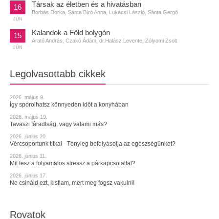
Társak az életben és a hivatásban
16
Borbás Dorka, Sánta Bíró Anna, Lukácsi László, Sánta Gergő
JÚN
Kalandok a Föld bolygón
15
Arató András, Czakó Ádám, dr.Halász Levente, Zólyomi Zsolt
JÚN
Legolvasottabb cikkek
2026. május 9.
Így spórolhatsz könnyedén időt a konyhában
2026. május 19.
Tavaszi fáradtság, vagy valami más?
2026. június 20.
Vércsoportunk titkai - Tényleg befolyásolja az egészségünket?
2026. június 11.
Mit tesz a folyamatos stressz a párkapcsolattal?
2026. június 17.
Ne csináld ezt, kisfiam, mert meg fogsz vakulni!
Rovatok