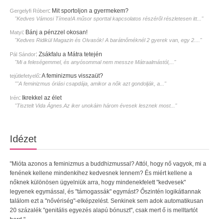
:
Mit sportoljon a gyermekem?
Gergelyfi Róbert
"Kedves Vámosi Tímea!A műsor sporttal kapcsolatos részéről részletesen itt..."
:
Bánj a pénzzel okosan!
Matyi
"Kedves Ridikül Magazin és Olvasók! A barátnőméknél 2 gyerek van, egy 2...."
:
Zsákfalu a Mátra tetején
Pál Sándor
"Mi a feleségemmel, és anyósommal nem messze Mátraalmástól,..."
:
A feminizmus visszaüt?
tejútlefetyelő
""A feminizmus óriási csapdája, amikor a nők azt gondolják, a..."
:
Ikrekkel az élet
Irén
"Tisztelt Vida Ágnes.Az iker unokáim három évesek lesznek most..."
Idézet
"Mióta azonos a feminizmus a buddhizmussal? Attól, hogy nő vagyok, mi a
fenének kellene mindenkihez kedvesnek lennem? És miért kellene a
nőknek különösen ügyelniük arra, hogy mindenekfelett "kedvesek"
legyenek egymással, és "támogassák" egymást? Őszintén logikátlannak
találom ezt a "nővériség"-elképzelést. Senkinek sem adok automatikusan
20 százalék "genitális egyezés alapú bónuszt", csak mert ő is melltartót