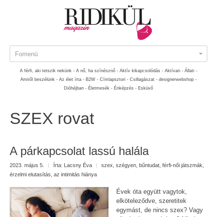
Fomenü
A férfi, aki tetszik nekünk -
A nő, ha színésznő -
Aktív kikapcsolódás -
Aktívan -
Állati -
Amiről beszélünk -
Az élet írta -
B2W -
Címlapsztori -
Csillagászat -
designerwebshop -
Dióhéjban -
Életmesék -
Énképzés -
Esküvő
SZEX rovat
A párkapcsolat lassú halála
2023. május 5.
|
Írta:
Lacsny Éva
|
szex
,
szégyen
,
bűntudat
,
férfi-női játszmák
,
érzelmi elutasítás
,
az intimitás hiánya
Évek óta együtt vagytok,
elköteleződve, szeretitek
egymást, de nincs szex? Vagy