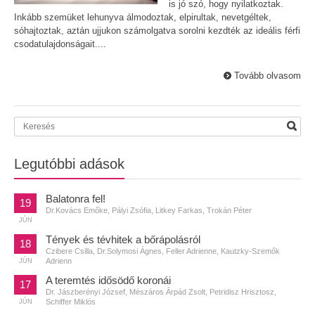
is jó szó, hogy nyilatkoztak.
Inkább szemüket lehunyva álmodoztak, elpirultak, nevetgéltek,
sóhajtoztak, aztán ujjukon számolgatva sorolni kezdték az ideális férfi
csodatulajdonságait....
Tovább olvasom
Legutóbbi adások
Balatonra fel!
19
Dr.Kovács Emőke, Pályi Zsófia, Litkey Farkas, Trokán Péter
JÚN
Tények és tévhitek a bőrápolásról
18
Czibere Csilla, Dr.Solymosi Ágnes, Feller Adrienne, Kautzky-Szemők
Adrienn
JÚN
A teremtés idősödő koronái
17
Dr. Jászberényi József, Mészáros Árpád Zsolt, Petridisz Hrisztosz,
Schiffer Miklós
JÚN