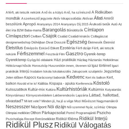
A Ridikülben
A férfi, aki tetszik nekünk
A nő és a kütyü
A nő, ha színésznő
Állati
mondták
Amiről
A szerkesztő jegyzete
Aktív kikapcsolódás
Aktívan
Apropó
beszélünk
Aranyanyu 2014
Aranyanyu Díj 2015
Árulkodó betűk
Autó
Az
Címlapon
Barangolás
élet írta
B2W
Baba-mama
Bűnüldözők
Címlapsztori
Csajok
Civilben
Család
Családi kirakós
Csillagászat
Egészség
designerwebshop
Dióhéjban
Divat
Dosszié
Életmesék
Életmód
Életstílus
Ezotéria
Énképzés
Esküvő
Etikett
Férfi dizájn
Férfi, aki tetszik
Gasztro
Férfiszemmel
Gyerek-terep
nekünk
Fesztivál
Film
Gyerekterep
Házi praktikák
Gyógyító oldalaink
Házilag
Háztartás
Helloklimax
Igaz történet
Hétköznapi hősök
Horoszkóp
Huszonötön innen, ötvenen túl
Igazi
Interjú
Jegyzetlap
praktikák
Irodalom
Iskola
Iskolakezdés
Jakupcsek szubjektív
Kedvenc
Kapocs
Kert,
Jelen időben
Karácsonyi babonák
Kert és balkon
Kóstoló
balkon
Kispapa - apuka
Kezdd el te is!
Kiállítás
Konferencia
Kultúrhistóriák
Kultúr-mix
Kulisszatitkok
Kultúrmix
Kultúra
Kutyatartás
Láttad, hallottad,
Könyvtámasz
Környezetvédelem
Lakberendezés
Lapzárta
olvastad?
Mi lett vele?
Minden jó, ha jó a vége
Mozi
Művészet
Nagymamákról
Neszesszer
Női dizájn
Nézőpont
Női szemmel
Nyár, színház
Olimpia
Pszicho
Párkapcsolat
Olimpiai melléklet
Otthon
Portré
Programajánló
Ridikül Interjú
Pszichológia
Recept
Retrómelléklet
Ridikül főtéma
Ridikül Plusz
Ridikül Válogatás