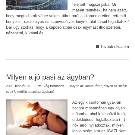
felejtett magazinjaiba. Mi
másért tennétek, ha nem azért,
hogy megtudjatok végre valami titkot arról a kiismerhetetlen, rettentő
bonyolult, szeszélyes és szenvedélyes lényről, akit társul fogadtatok?
Bár úgy szokás, hogy a kapcsolatban csak egymást illik szeretni,
nézegetni, kívánni és...
Tovább olvasom
Milyen a jó pasi az ágyban?
2020. február 20.
|
Írta:
Vág Bernadett
|
milyen az ideális férfi?
,
milyen az ideális
szex?
,
mitől jó a pasi az ágyban?
Az egyik csatornán gyakran
botlom mostanában egy olyan
műsorba, ahol különböző korú,
érdeklődésű, foglalkozású (...)
nők arról nyilatkoztak, milyen
lenne számukra az IGAZI.Nem