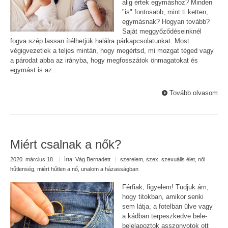
alig értek egymáshoz? Minden
"is" fontosabb, mint ti ketten,
egymásnak? Hogyan tovább?
Saját meggyőződéseinknél
fogva szép lassan ítélhetjük halálra párkapcsolatunkat. Most
végigvezetlek a teljes mintán, hogy megértsd, mi mozgat téged vagy
a párodat abba az irányba, hogy megfosszátok önmagatokat és
egymást is az...
Tovább olvasom
Miért csalnak a nők?
2020. március 18.
|
Írta:
Vág Bernadett
|
szerelem
,
szex
,
szexuális élet
,
női
hűtlenség
,
miért hűtlen a nő
,
unalom a házasságban
Férfiak, figyelem! Tudjuk ám,
hogy titokban, amikor senki
sem látja, a fotelban ülve vagy
a kádban terpeszkedve bele-
belelapoztok asszonyotok ott