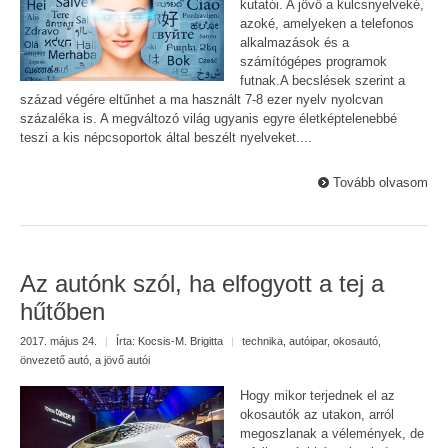
kutatói. A jövő a kulcsnyelveké,
azoké, amelyeken a telefonos
alkalmazások és a
számítógépes programok
futnak.A becslések szerint a
század végére eltűnhet a ma használt 7-8 ezer nyelv nyolcvan
százaléka is. A megváltozó világ ugyanis egyre életképtelenebbé
teszi a kis népcsoportok által beszélt nyelveket....
Tovább olvasom
Az autónk szól, ha elfogyott a tej a
hűtőben
2017. május 24.
|
Írta:
Kocsis-M. Brigitta
|
technika
,
autóipar
,
okosautó
,
önvezető autó
,
a jövő autói
Hogy mikor terjednek el az
okosautók az utakon, arról
megoszlanak a vélemények, de