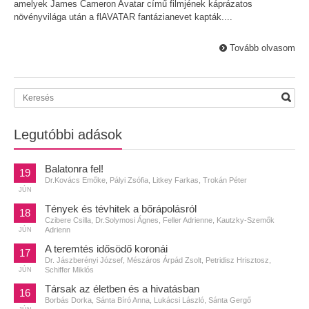
amelyek James Cameron Avatar című filmjének káprázatos
növényvilága után a flAVATAR fantázianevet kapták....
Tovább olvasom
Legutóbbi adások
Balatonra fel!
19
Dr.Kovács Emőke, Pályi Zsófia, Litkey Farkas, Trokán Péter
JÚN
Tények és tévhitek a bőrápolásról
18
Czibere Csilla, Dr.Solymosi Ágnes, Feller Adrienne, Kautzky-Szemők
Adrienn
JÚN
A teremtés idősödő koronái
17
Dr. Jászberényi József, Mészáros Árpád Zsolt, Petridisz Hrisztosz,
Schiffer Miklós
JÚN
Társak az életben és a hivatásban
16
Borbás Dorka, Sánta Bíró Anna, Lukácsi László, Sánta Gergő