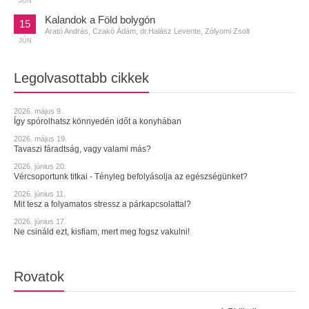
JÚN
Kalandok a Föld bolygón
15
Arató András, Czakó Ádám, dr.Halász Levente, Zólyomi Zsolt
JÚN
Legolvasottabb cikkek
2026. május 9.
Így spórolhatsz könnyedén időt a konyhában
2026. május 19.
Tavaszi fáradtság, vagy valami más?
2026. június 20.
Vércsoportunk titkai - Tényleg befolyásolja az egészségünket?
2026. június 11.
Mit tesz a folyamatos stressz a párkapcsolattal?
2026. június 17.
Ne csináld ezt, kisfiam, mert meg fogsz vakulni!
Rovatok