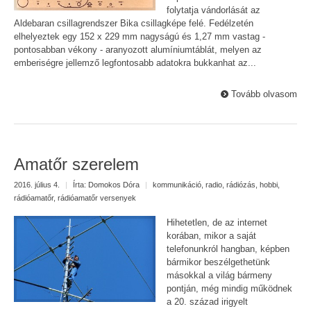
folytatja vándorlását az
Aldebaran csillagrendszer Bika csillagképe felé. Fedélzetén
elhelyeztek egy 152 x 229 mm nagyságú és 1,27 mm vastag -
pontosabban vékony - aranyozott alumíniumtáblát, melyen az
emberiségre jellemző legfontosabb adatokra bukkanhat az...
Tovább olvasom
Amatőr szerelem
2016. július 4.
|
Írta:
Domokos Dóra
|
kommunikáció
,
radio
,
rádiózás
,
hobbi
,
rádióamatőr
,
rádióamatőr versenyek
Hihetetlen, de az internet
korában, mikor a saját
telefonunkról hangban, képben
bármikor beszélgethetünk
másokkal a világ bármeny
pontján, még mindig működnek
a 20. század irigyelt