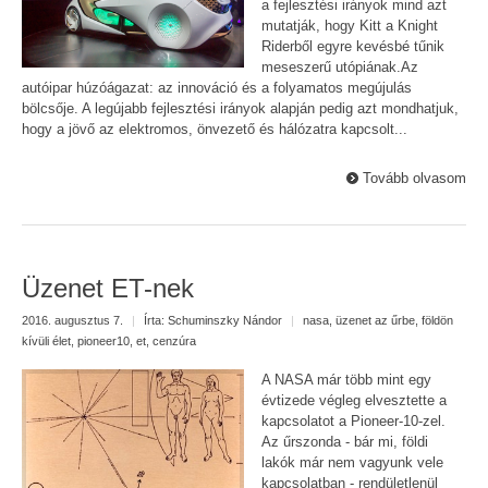
a fejlesztési irányok mind azt
mutatják, hogy Kitt a Knight
Riderből egyre kevésbé tűnik
meseszerű utópiának.Az
autóipar húzóágazat: az innováció és a folyamatos megújulás
bölcsője. A legújabb fejlesztési irányok alapján pedig azt mondhatjuk,
hogy a jövő az elektromos, önvezető és hálózatra kapcsolt...
Tovább olvasom
Üzenet ET-nek
2016. augusztus 7.
|
Írta:
Schuminszky Nándor
|
nasa
,
üzenet az űrbe
,
földön
kívüli élet
,
pioneer10
,
et
,
cenzúra
A NASA már több mint egy
évtizede végleg elvesztette a
kapcsolatot a Pioneer-10-zel.
Az űrszonda - bár mi, földi
lakók már nem vagyunk vele
kapcsolatban - rendületlenül