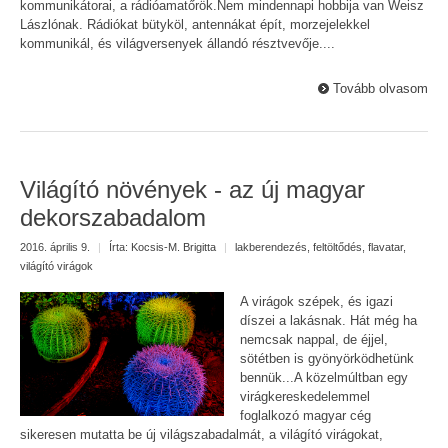
kommunikátorai, a rádióamatőrök.Nem mindennapi hobbija van Weisz
Lászlónak. Rádiókat bütyköl, antennákat épít, morzejelekkel
kommunikál, és világversenyek állandó résztvevője....
Tovább olvasom
Világító növények - az új magyar
dekorszabadalom
2016. április 9.
|
Írta:
Kocsis-M. Brigitta
|
lakberendezés
,
feltöltődés
,
flavatar
,
világító virágok
A virágok szépek, és igazi
díszei a lakásnak. Hát még ha
nemcsak nappal, de éjjel,
sötétben is gyönyörködhetünk
bennük...A közelmúltban egy
virágkereskedelemmel
foglalkozó magyar cég
sikeresen mutatta be új világszabadalmát, a világító virágokat,