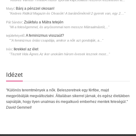
:
Bánj a pénzzel okosan!
Matyi
"Kedves Ridikül Magazin és Olvasók! A barátnőméknél 2 gyerek van, egy 2...."
:
Zsákfalu a Mátra tetején
Pál Sándor
"Mi a feleségemmel, és anyósommal nem messze Mátraalmástól,..."
:
A feminizmus visszaüt?
tejútlefetyelő
""A feminizmus óriási csapdája, amikor a nők azt gondolják, a..."
:
Ikrekkel az élet
Irén
"Tisztelt Vida Ágnes.Az iker unokáim három évesek lesznek most..."
Idézet
"Különös teremtmények a nők. Beleszeretnek egy férfibe, majd
megpróbálják megváltoztatni. Általában sikerrel járnak, és egész életükben
sajnálják, hogy ilyen unalmas és megalkuvó emberhez mentek feleségül."
David Gemmell