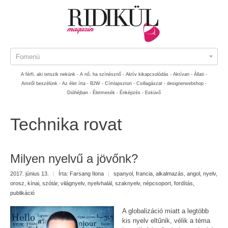
Fomenü
A férfi, aki tetszik nekünk -
A nő, ha színésznő -
Aktív kikapcsolódás -
Aktívan -
Állati -
Amiről beszélünk -
Az élet írta -
B2W -
Címlapsztori -
Csillagászat -
designerwebshop -
Dióhéjban -
Életmesék -
Énképzés -
Esküvő
Technika rovat
Milyen nyelvű a jövőnk?
2017. június 13.
|
Írta:
Farsang Ilona
|
spanyol
,
francia
,
alkalmazás
,
angol
,
nyelv
,
orosz
,
kínai
,
szótár
,
világnyelv
,
nyelvhalál
,
szaknyelv
,
népcsoport
,
fordítás
,
publikáció
A globalizáció miatt a legtöbb
kis nyelv eltűnik, vélik a téma