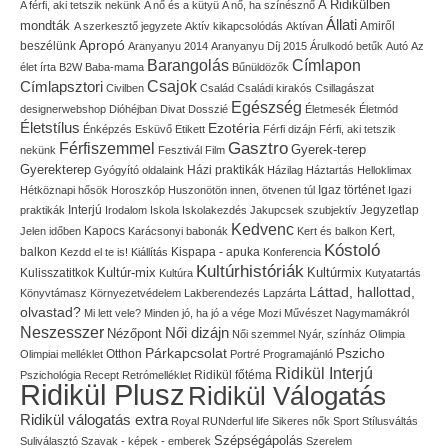
A Ridikülben
A férfi, aki tetszik nekünk
A nő és a kütyü
A nő, ha színésznő
Állati
mondták
Amiről
A szerkesztő jegyzete
Aktív kikapcsolódás
Aktívan
Apropó
beszélünk
Aranyanyu 2014
Aranyanyu Díj 2015
Árulkodó betűk
Autó
Az
Címlapon
Barangolás
élet írta
B2W
Baba-mama
Bűnüldözők
Címlapsztori
Csajok
Civilben
Család
Családi kirakós
Csillagászat
Egészség
designerwebshop
Dióhéjban
Divat
Dosszié
Életmesék
Életmód
Életstílus
Ezotéria
Énképzés
Esküvő
Etikett
Férfi dizájn
Férfi, aki tetszik
Gasztro
Férfiszemmel
Gyerek-terep
nekünk
Fesztivál
Film
Gyerekterep
Házi praktikák
Gyógyító oldalaink
Házilag
Háztartás
Helloklimax
Igaz történet
Hétköznapi hősök
Horoszkóp
Huszonötön innen, ötvenen túl
Igazi
Interjú
Jegyzetlap
praktikák
Irodalom
Iskola
Iskolakezdés
Jakupcsek szubjektív
Kedvenc
Kapocs
Kert,
Jelen időben
Karácsonyi babonák
Kert és balkon
Kóstoló
balkon
Kispapa - apuka
Kezdd el te is!
Kiállítás
Konferencia
Kultúrhistóriák
Kultúr-mix
Kulisszatitkok
Kultúrmix
Kultúra
Kutyatartás
Láttad, hallottad,
Könyvtámasz
Környezetvédelem
Lakberendezés
Lapzárta
olvastad?
Mi lett vele?
Minden jó, ha jó a vége
Mozi
Művészet
Nagymamákról
Neszesszer
Női dizájn
Nézőpont
Női szemmel
Nyár, színház
Olimpia
Pszicho
Párkapcsolat
Olimpiai melléklet
Otthon
Portré
Programajánló
Ridikül Interjú
Pszichológia
Recept
Retrómelléklet
Ridikül főtéma
Ridikül Plusz
Ridikül Válogatás
Ridikül válogatás extra
Royal
RUNderful life
Sikeres nők
Sport
Stílusváltás
Szépségápolás
Suliválasztó
Szavak - képek - emberek
Szerelem