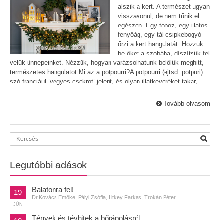
alszik a kert. A természet ugyan
visszavonul, de nem tűnik el
egészen. Egy toboz, egy illatos
fenyőág, egy tál csipkebogyó
őrzi a kert hangulatát. Hozzuk
be őket a szobába, díszítsük fel
velük ünnepeinket. Nézzük, hogyan varázsolhatunk belőlük meghitt,
természetes hangulatot.Mi az a potpourri?A potpourri (ejtsd: potpuri)
szó franciául ’vegyes csokrot’ jelent, és olyan illatkeveréket takar,...
Tovább olvasom
Legutóbbi adások
Balatonra fel!
19
Dr.Kovács Emőke, Pályi Zsófia, Litkey Farkas, Trokán Péter
JÚN
Tények és tévhitek a bőrápolásról