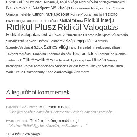
olvastad?
Mi lett vele?
Minden jó, ha jó a vége
Mozi
Művészet
Nagymamákról
Neszesszer
Női dizájn
Nézőpont
Női szemmel
Nyár, színház
Olimpia
Pszicho
Párkapcsolat
Olimpiai melléklet
Otthon
Portré
Programajánló
Ridikül Interjú
Pszichológia
Recept
Retrómelléklet
Ridikül főtéma
Ridikül Plusz
Ridikül Válogatás
Ridikül válogatás extra
Royal
RUNderful life
Sikeres nők
Sport
Stílusváltás
Szépségápolás
Suliválasztó
Szavak - képek - emberek
Szerelem
Színes világ
Szeretet/Szolgálat
SZEX
Tánc
Társadalmi felelősségvállalás
Test és lélek
Tavaszi melléklet
Technika
Technika és nők
Testnek és léleknek
Utazás
Tükröm-tükröm
Tudós nők
Történetek
Új szerepben
Városi
barangolás
Városi barangolások
Vásárlás
velem történt
Vidéken
Vitaminkultúra
Webkurzus
Üzletasszony
Zene
Zsebbevágó
Önismeret
A legutóbbi kommentek
:
Mindenem a balett!
Bardóczi-Biró Emese
"Hát igen nehéz a balett!én is Balett ozok 1 éve és balerina szeretnék..."
:
Tükröm, tükröm, mondd meg!
Evans Michelle
"Kedves Ridikül!Egy hozzàszòlàs, èn Budapesten..."
:
A bőrünkre megy
1ffi