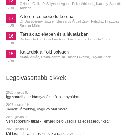
18
Czibere Csilla, Dr.Solymosi Ágnes, Feller Adrienne, Kautzky-Szemők
Adrienn
JÚN
A teremtés idősödő koronái
17
Dr. Jászberényi József, Mészáros Árpád Zsolt, Petridisz Hrisztosz,
Schiffer Miklós
JÚN
Társak az életben és a hivatásban
16
Borbás Dorka, Sánta Bíró Anna, Lukácsi László, Sánta Gergő
JÚN
Kalandok a Föld bolygón
15
Arató András, Czakó Ádám, dr.Halász Levente, Zólyomi Zsolt
JÚN
Legolvasottabb cikkek
2026. május 9.
Így spórolhatsz könnyedén időt a konyhában
2026. május 19.
Tavaszi fáradtság, vagy valami más?
2026. június 20.
Vércsoportunk titkai - Tényleg befolyásolja az egészségünket?
2026. június 11.
Mit tesz a folyamatos stressz a párkapcsolattal?