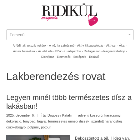
Fomenü
A férfi, aki tetszik nekünk -
A nő, ha színésznő -
Aktív kikapcsolódás -
Aktívan -
Állati -
Amiről beszélünk -
Az élet írta -
B2W -
Címlapsztori -
Csillagászat -
designerwebshop -
Dióhéjban -
Életmesék -
Énképzés -
Esküvő
Lakberendezés rovat
Legyen minél több természetes dísz a
lakásban!
2025. december 6.
|
Írta:
Dogossy Katalin
|
adventi koszorú
,
karácsonyi
dekoráció
,
fenyőág
,
fagyal
,
természetes ünnepi díszek
,
szárított narancshéj
,
csipkebogyó
,
potpurri
,
potpuri
Beköszöntött a tél. Hideg van,