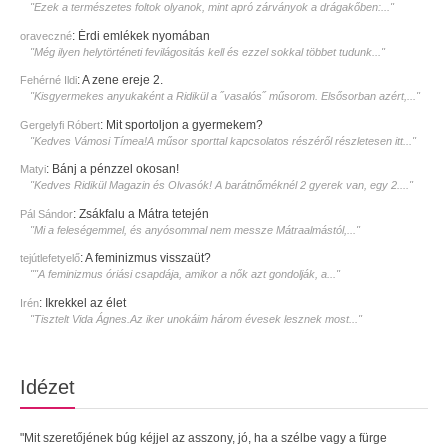
"Ezek a természetes foltok olyanok, mint apró zárványok a drágakőben:..."
:
Érdi emlékek nyomában
oraveczné
"Még ilyen helytörténeti fevilágositás kell és ezzel sokkal többet tudunk..."
:
A zene ereje 2.
Fehérné Ildi
"Kisgyermekes anyukaként a Ridikül a ˝vasalós˝ műsorom. Elsősorban azért,..."
:
Mit sportoljon a gyermekem?
Gergelyfi Róbert
"Kedves Vámosi Tímea!A műsor sporttal kapcsolatos részéről részletesen itt..."
:
Bánj a pénzzel okosan!
Matyi
"Kedves Ridikül Magazin és Olvasók! A barátnőméknél 2 gyerek van, egy 2...."
:
Zsákfalu a Mátra tetején
Pál Sándor
"Mi a feleségemmel, és anyósommal nem messze Mátraalmástól,..."
:
A feminizmus visszaüt?
tejútlefetyelő
""A feminizmus óriási csapdája, amikor a nők azt gondolják, a..."
:
Ikrekkel az élet
Irén
"Tisztelt Vida Ágnes.Az iker unokáim három évesek lesznek most..."
Idézet
"Mit szeretőjének búg kéjjel az asszony, jó, ha a szélbe vagy a fürge