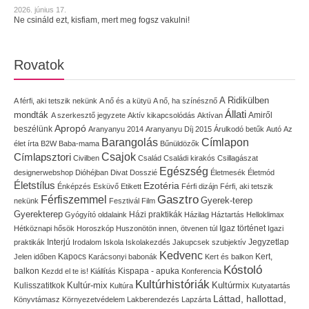
2026. június 17.
Ne csináld ezt, kisfiam, mert meg fogsz vakulni!
Rovatok
A Ridikülben
A férfi, aki tetszik nekünk
A nő és a kütyü
A nő, ha színésznő
Állati
mondták
Amiről
A szerkesztő jegyzete
Aktív kikapcsolódás
Aktívan
Apropó
beszélünk
Aranyanyu 2014
Aranyanyu Díj 2015
Árulkodó betűk
Autó
Az
Címlapon
Barangolás
élet írta
B2W
Baba-mama
Bűnüldözők
Címlapsztori
Csajok
Civilben
Család
Családi kirakós
Csillagászat
Egészség
designerwebshop
Dióhéjban
Divat
Dosszié
Életmesék
Életmód
Életstílus
Ezotéria
Énképzés
Esküvő
Etikett
Férfi dizájn
Férfi, aki tetszik
Gasztro
Férfiszemmel
Gyerek-terep
nekünk
Fesztivál
Film
Gyerekterep
Házi praktikák
Gyógyító oldalaink
Házilag
Háztartás
Helloklimax
Igaz történet
Hétköznapi hősök
Horoszkóp
Huszonötön innen, ötvenen túl
Igazi
Interjú
Jegyzetlap
praktikák
Irodalom
Iskola
Iskolakezdés
Jakupcsek szubjektív
Kedvenc
Kapocs
Kert,
Jelen időben
Karácsonyi babonák
Kert és balkon
Kóstoló
balkon
Kispapa - apuka
Kezdd el te is!
Kiállítás
Konferencia
Kultúrhistóriák
Kultúr-mix
Kulisszatitkok
Kultúrmix
Kultúra
Kutyatartás
Láttad, hallottad,
Könyvtámasz
Környezetvédelem
Lakberendezés
Lapzárta