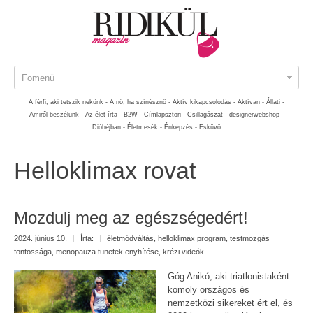
Fomenü
A férfi, aki tetszik nekünk -
A nő, ha színésznő -
Aktív kikapcsolódás -
Aktívan -
Állati -
Amiről beszélünk -
Az élet írta -
B2W -
Címlapsztori -
Csillagászat -
designerwebshop -
Dióhéjban -
Életmesék -
Énképzés -
Esküvő
Helloklimax rovat
Mozdulj meg az egészségedért!
2024. június 10.
|
Írta:
|
életmódváltás
,
helloklimax program
,
testmozgás
fontossága
,
menopauza tünetek enyhítése
,
krézi videók
Góg Anikó, aki triatlonistaként
komoly országos és
nemzetközi sikereket ért el, és