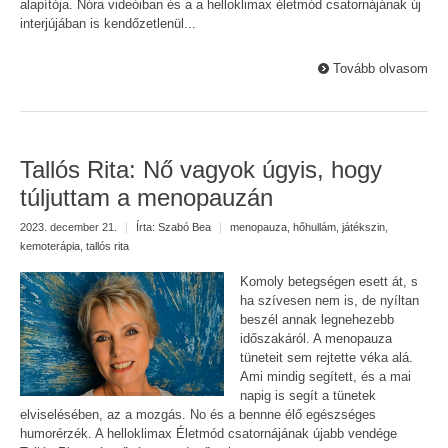
alapítója. Nóra videóiban és a a helloklimax életmód csatornájának új
interjújában is kendőzetlenül...
Tovább olvasom
Tallós Rita: Nő vagyok úgyis, hogy
túljuttam a menopauzán
2023. december 21.
|
Írta:
Szabó Bea
|
menopauza
,
hőhullám
,
játékszin
,
kemoterápia
,
tallós rita
Komoly betegségen esett át, s
ha szívesen nem is, de nyíltan
beszél annak legnehezebb
időszakáról. A menopauza
tüneteit sem rejtette véka alá.
Ami mindig segített, és a mai
napig is segít a tünetek
elviselésében, az a mozgás. No és a bennne élő egészséges
humorérzék. A helloklimax Életmód csatornájának újabb vendége