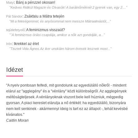
:
Bánj a pénzzel okosan!
Matyi
"Kedves Ridikül Magazin és Olvasók! A barátnőméknél 2 gyerek van, egy 2...."
:
Zsákfalu a Mátra tetején
Pál Sándor
"Mi a feleségemmel, és anyósommal nem messze Mátraalmástól,..."
:
A feminizmus visszaüt?
tejútlefetyelő
""A feminizmus óriási csapdája, amikor a nők azt gondolják, a..."
:
Ikrekkel az élet
Irén
"Tisztelt Vida Ágnes.Az iker unokáim három évesek lesznek most..."
Idézet
"A nyelv pontosan felfedi, mit gondolunk az egyedülálló nőkről - mindent
elárul az "agglegény" és a "vénlány" közti különbségről. Az agglegények
méltóságteljesek. A vénlányoknak viszont bele kell húzniuk, mégpedig
gyorsan. A piaci kereslet elárulja a nő értékét: ha egyedülálló, bizonyára
nem kell senkinek - akármennyi ideig is tart ez az állapot -, tehát kevésbé
kívánatos."
Caitlin Moran