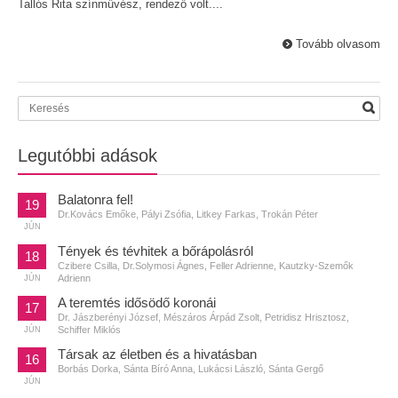
Tallós Rita színművész, rendező volt....
Tovább olvasom
Legutóbbi adások
Balatonra fel!
19
Dr.Kovács Emőke, Pályi Zsófia, Litkey Farkas, Trokán Péter
JÚN
Tények és tévhitek a bőrápolásról
18
Czibere Csilla, Dr.Solymosi Ágnes, Feller Adrienne, Kautzky-Szemők
Adrienn
JÚN
A teremtés idősödő koronái
17
Dr. Jászberényi József, Mészáros Árpád Zsolt, Petridisz Hrisztosz,
Schiffer Miklós
JÚN
Társak az életben és a hivatásban
16
Borbás Dorka, Sánta Bíró Anna, Lukácsi László, Sánta Gergő
JÚN