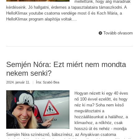
mellettünk, hogy alig maradnak
kérdéseink. Jó hallgatni, érdemes a tapasztalataira támaszkodni. A
HelloKlimax youtube csatorna vendége most ő és Koch Mária, a
HelloKlimax program alapítója voltak....
Tovább olvasom
Semjén Nóra: Ezt miért nem mondta
nekem senki?
2024. január 11.
|
Írta:
Szabó Bea
Hogyan nézett ki egy 40 éves
nő 100 évvel ezelőtt, és hogy
néz ki ma? Soha nem késő
megváltoztatni a
hozzáállásunkat a halálhoz, a
klimaxhoz, a nőkhöz, csak
hosszú út és nehéz - mondja
Semjén Nóra színésznő, bábszínész, az Anyakivan csatorna