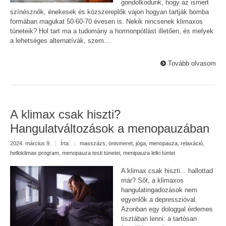
gondolkodunk, hogy az ismert
színésznők, énekesek és közszereplők vajon hogyan tartják bomba
formában magukat 50-60-70 évesen is. Nekik nincsenek klimaxos
tüneteik? Hol tart ma a tudomány a hormonpótlást illetően, és melyek
a lehetséges alternatívák, szem...
Tovább olvasom
A klimax csak hiszti?
Hangulatváltozások a menopauzában
2024. március 9.
|
Írta:
|
masszázs
,
önismeret
,
jóga
,
menopauza
,
relaxáció
,
helloklimax program
,
menopauza testi tünetei
,
menipauza lelki tüntei
A klimax csak hiszti... hallottad
már? Sőt, a klimaxos
hangulatingadozások nem
egyenlők a depresszióval.
Azonban egy dologgal érdemes
tisztában lenni: a tartósan