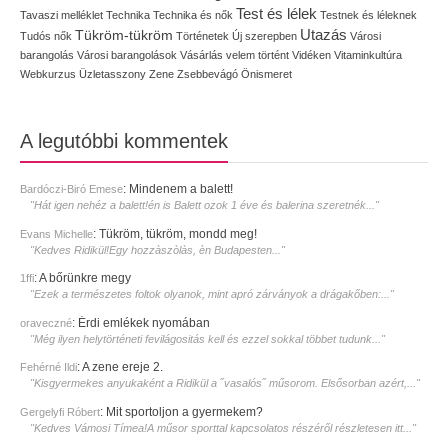
Test és lélek
Tavaszi melléklet
Technika
Technika és nők
Testnek és léleknek
Utazás
Tükröm-tükröm
Tudós nők
Történetek
Új szerepben
Városi
barangolás
Városi barangolások
Vásárlás
velem történt
Vidéken
Vitaminkultúra
Webkurzus
Üzletasszony
Zene
Zsebbevágó
Önismeret
A legutóbbi kommentek
:
Mindenem a balett!
Bardóczi-Biró Emese
"Hát igen nehéz a balett!én is Balett ozok 1 éve és balerina szeretnék..."
:
Tükröm, tükröm, mondd meg!
Evans Michelle
"Kedves Ridikül!Egy hozzàszòlàs, èn Budapesten..."
:
A bőrünkre megy
1ffi
"Ezek a természetes foltok olyanok, mint apró zárványok a drágakőben:..."
:
Érdi emlékek nyomában
oraveczné
"Még ilyen helytörténeti fevilágositás kell és ezzel sokkal többet tudunk..."
:
A zene ereje 2.
Fehérné Ildi
"Kisgyermekes anyukaként a Ridikül a ˝vasalós˝ műsorom. Elsősorban azért,..."
:
Mit sportoljon a gyermekem?
Gergelyfi Róbert
"Kedves Vámosi Tímea!A műsor sporttal kapcsolatos részéről részletesen itt..."