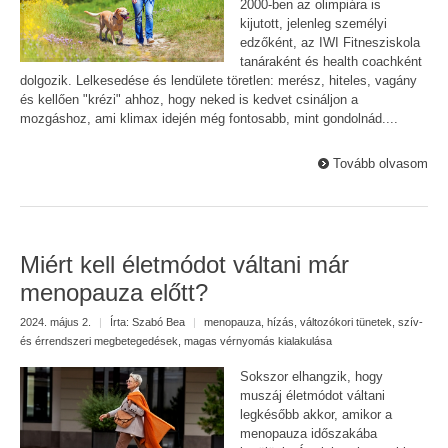
2000-ben az olimpiára is
kijutott, jelenleg személyi
edzőként, az IWI Fitnesziskola
tanáraként és health coachként
dolgozik. Lelkesedése és lendülete töretlen: merész, hiteles, vagány
és kellően "krézi" ahhoz, hogy neked is kedvet csináljon a
mozgáshoz, ami klimax idején még fontosabb, mint gondolnád....
Tovább olvasom
Miért kell életmódot váltani már
menopauza előtt?
2024. május 2.
|
Írta:
Szabó Bea
|
menopauza
,
hízás
,
változókori tünetek
,
szív-
és érrendszeri megbetegedések
,
magas vérnyomás kialakulása
Sokszor elhangzik, hogy
muszáj életmódot váltani
legkésőbb akkor, amikor a
menopauza időszakába