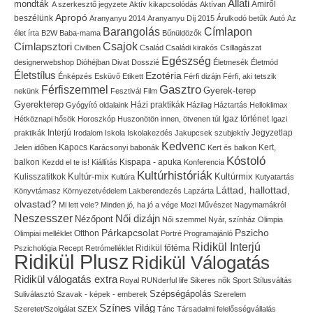
Állati
mondták
Amiről
A szerkesztő jegyzete
Aktív kikapcsolódás
Aktívan
Apropó
beszélünk
Aranyanyu 2014
Aranyanyu Díj 2015
Árulkodó betűk
Autó
Az
Címlapon
Barangolás
élet írta
B2W
Baba-mama
Bűnüldözők
Címlapsztori
Csajok
Civilben
Család
Családi kirakós
Csillagászat
Egészség
designerwebshop
Dióhéjban
Divat
Dosszié
Életmesék
Életmód
Életstílus
Ezotéria
Énképzés
Esküvő
Etikett
Férfi dizájn
Férfi, aki tetszik
Gasztro
Férfiszemmel
Gyerek-terep
nekünk
Fesztivál
Film
Gyerekterep
Házi praktikák
Gyógyító oldalaink
Házilag
Háztartás
Helloklimax
Igaz történet
Hétköznapi hősök
Horoszkóp
Huszonötön innen, ötvenen túl
Igazi
Interjú
Jegyzetlap
praktikák
Irodalom
Iskola
Iskolakezdés
Jakupcsek szubjektív
Kedvenc
Kapocs
Kert,
Jelen időben
Karácsonyi babonák
Kert és balkon
Kóstoló
balkon
Kispapa - apuka
Kezdd el te is!
Kiállítás
Konferencia
Kultúrhistóriák
Kultúr-mix
Kulisszatitkok
Kultúrmix
Kultúra
Kutyatartás
Láttad, hallottad,
Könyvtámasz
Környezetvédelem
Lakberendezés
Lapzárta
olvastad?
Mi lett vele?
Minden jó, ha jó a vége
Mozi
Művészet
Nagymamákról
Neszesszer
Női dizájn
Nézőpont
Női szemmel
Nyár, színház
Olimpia
Pszicho
Párkapcsolat
Olimpiai melléklet
Otthon
Portré
Programajánló
Ridikül Interjú
Pszichológia
Recept
Retrómelléklet
Ridikül főtéma
Ridikül Plusz
Ridikül Válogatás
Ridikül válogatás extra
Royal
RUNderful life
Sikeres nők
Sport
Stílusváltás
Szépségápolás
Suliválasztó
Szavak - képek - emberek
Szerelem
Színes világ
Szeretet/Szolgálat
SZEX
Tánc
Társadalmi felelősségvállalás