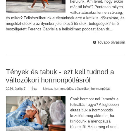
kerülünk. Ám lehet, hogy ekkor
már túl késő? Pontosan milyen
változtatásokra lenne szükség,
és mikor? Felkészülhetünk-e életünknek erre a kritikus időszakára, és
megelőzhetőek-e az ilyenkor jelentkező tünetek, betegségek? Erről
beszélgetett Ferencz Gabriella a helloklimax podcastjában dr....
Tovább olvasom
Tények és tabuk - ezt kell tudnod a
változókori hormonpótlásról
2024. április 7.
|
Írta:
|
klimax
,
hormonpótlás
,
változókori hormonpótlás
Csak hormont ne! Ismerős a
felkiáltás, ugye? A legtöbben
elutasítjuk a hormonpótló
kezelést még akkor is, ha
kínlódunk a menopauza
tüneteitől. Azon meg el sem