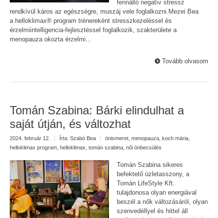
fennálló negatív stressz
rendkívül káros az egészségre, muszáj vele foglalkozni.Mezei Bea
a helloklimax® program trénereként stresszkezeléssel és
érzelmiintelligencia-fejlesztéssel foglalkozik, szakterülete a
menopauza okozta érzelmi...
Tovább olvasom
Tomán Szabina: Bárki elindulhat a
saját útján, és változhat
2024. február 12.
|
Írta:
Szabó Bea
|
önismeret
,
menopauza
,
koch mária
,
helloklimax program
,
helloklimax
,
tomán szabina
,
női önbecsülés
Tomán Szabina sikeres
befektető üzletasszony, a
Tomán LifeStyle Kft.
tulajdonosa olyan energiával
beszél a nők változásáról, olyan
szenvedéllyel és hittel áll