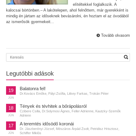
elítéltekkel foglalkozik. A
kalocsai börtönben.– A lakótelepen, ahol felnőttem, már gyerekként is
mindig én jártam az időseknek bevásárolni, én hoztam el az óvodából
az ismerősök gyermekeit...
Tovább olvasom
Legutóbbi adások
Balatonra fel!
19
Dr.Kovács Emőke, Pályi Zsófia, Litkey Farkas, Trokán Péter
JÚN
Tények és tévhitek a bőrápolásról
18
Czibere Csilla, Dr.Solymosi Ágnes, Feller Adrienne, Kautzky-Szemők
Adrienn
JÚN
A teremtés idősödő koronái
17
Dr. Jászberényi József, Mészáros Árpád Zsolt, Petridisz Hrisztosz,
Schiffer Miklós
JÚN