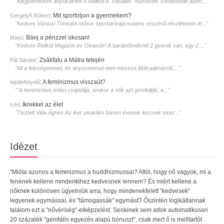
"Kisgyermekes anyukaként a Ridikül a ˝vasalós˝ műsorom. Elsősorban azért,..."
:
Mit sportoljon a gyermekem?
Gergelyfi Róbert
"Kedves Vámosi Tímea!A műsor sporttal kapcsolatos részéről részletesen itt..."
:
Bánj a pénzzel okosan!
Matyi
"Kedves Ridikül Magazin és Olvasók! A barátnőméknél 2 gyerek van, egy 2...."
:
Zsákfalu a Mátra tetején
Pál Sándor
"Mi a feleségemmel, és anyósommal nem messze Mátraalmástól,..."
:
A feminizmus visszaüt?
tejútlefetyelő
""A feminizmus óriási csapdája, amikor a nők azt gondolják, a..."
:
Ikrekkel az élet
Irén
"Tisztelt Vida Ágnes.Az iker unokáim három évesek lesznek most..."
Idézet
"Mióta azonos a feminizmus a buddhizmussal? Attól, hogy nő vagyok, mi a
fenének kellene mindenkihez kedvesnek lennem? És miért kellene a
nőknek különösen ügyelniük arra, hogy mindenekfelett "kedvesek"
legyenek egymással, és "támogassák" egymást? Őszintén logikátlannak
találom ezt a "nővériség"-elképzelést. Senkinek sem adok automatikusan
20 százalék "genitális egyezés alapú bónuszt", csak mert ő is melltartót