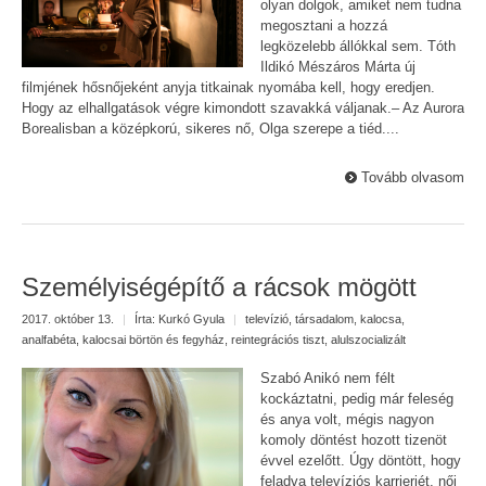
olyan dolgok, amiket nem tudna
megosztani a hozzá
legközelebb állókkal sem. Tóth
Ildikó Mészáros Márta új
filmjének hősnőjeként anyja titkainak nyomába kell, hogy eredjen.
Hogy az elhallgatások végre kimondott szavakká váljanak.– Az Aurora
Borealisban a középkorú, sikeres nő, Olga szerepe a tiéd....
Tovább olvasom
Személyiségépítő a rácsok mögött
2017. október 13.
|
Írta:
Kurkó Gyula
|
televízió
,
társadalom
,
kalocsa
,
analfabéta
,
kalocsai börtön és fegyház
,
reintegrációs tiszt
,
alulszocializált
Szabó Anikó nem félt
kockáztatni, pedig már feleség
és anya volt, mégis nagyon
komoly döntést hozott tizenöt
évvel ezelőtt. Úgy döntött, hogy
feladva televíziós karrierjét, női