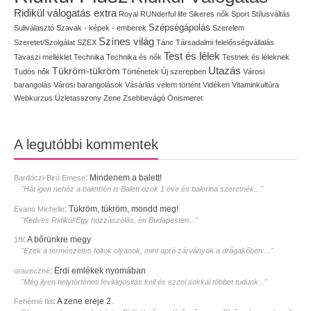
Ridikül válogatás extra
Royal
RUNderful life
Sikeres nők
Sport
Stílusváltás
Szépségápolás
Suliválasztó
Szavak - képek - emberek
Szerelem
Színes világ
Szeretet/Szolgálat
SZEX
Tánc
Társadalmi felelősségvállalás
Test és lélek
Tavaszi melléklet
Technika
Technika és nők
Testnek és léleknek
Utazás
Tükröm-tükröm
Tudós nők
Történetek
Új szerepben
Városi
barangolás
Városi barangolások
Vásárlás
velem történt
Vidéken
Vitaminkultúra
Webkurzus
Üzletasszony
Zene
Zsebbevágó
Önismeret
A legutóbbi kommentek
:
Mindenem a balett!
Bardóczi-Biró Emese
"Hát igen nehéz a balett!én is Balett ozok 1 éve és balerina szeretnék..."
:
Tükröm, tükröm, mondd meg!
Evans Michelle
"Kedves Ridikül!Egy hozzàszòlàs, èn Budapesten..."
:
A bőrünkre megy
1ffi
"Ezek a természetes foltok olyanok, mint apró zárványok a drágakőben:..."
:
Érdi emlékek nyomában
oraveczné
"Még ilyen helytörténeti fevilágositás kell és ezzel sokkal többet tudunk..."
:
A zene ereje 2.
Fehérné Ildi