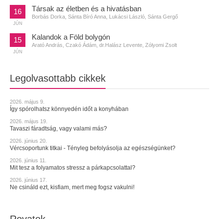
Társak az életben és a hivatásban
16
Borbás Dorka, Sánta Bíró Anna, Lukácsi László, Sánta Gergő
JÚN
Kalandok a Föld bolygón
15
Arató András, Czakó Ádám, dr.Halász Levente, Zólyomi Zsolt
JÚN
Legolvasottabb cikkek
2026. május 9.
Így spórolhatsz könnyedén időt a konyhában
2026. május 19.
Tavaszi fáradtság, vagy valami más?
2026. június 20.
Vércsoportunk titkai - Tényleg befolyásolja az egészségünket?
2026. június 11.
Mit tesz a folyamatos stressz a párkapcsolattal?
2026. június 17.
Ne csináld ezt, kisfiam, mert meg fogsz vakulni!