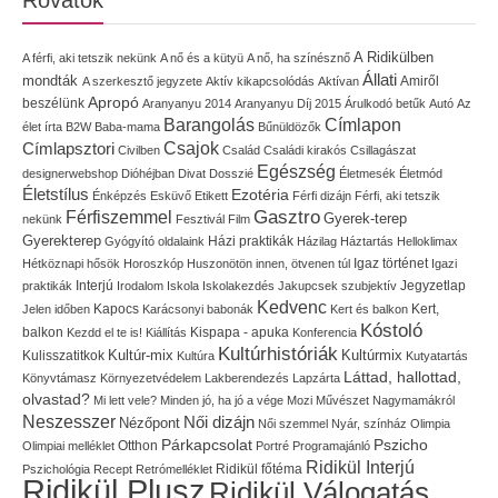
Rovatok
A Ridikülben
A férfi, aki tetszik nekünk
A nő és a kütyü
A nő, ha színésznő
Állati
mondták
Amiről
A szerkesztő jegyzete
Aktív kikapcsolódás
Aktívan
Apropó
beszélünk
Aranyanyu 2014
Aranyanyu Díj 2015
Árulkodó betűk
Autó
Az
Címlapon
Barangolás
élet írta
B2W
Baba-mama
Bűnüldözők
Címlapsztori
Csajok
Civilben
Család
Családi kirakós
Csillagászat
Egészség
designerwebshop
Dióhéjban
Divat
Dosszié
Életmesék
Életmód
Életstílus
Ezotéria
Énképzés
Esküvő
Etikett
Férfi dizájn
Férfi, aki tetszik
Gasztro
Férfiszemmel
Gyerek-terep
nekünk
Fesztivál
Film
Gyerekterep
Házi praktikák
Gyógyító oldalaink
Házilag
Háztartás
Helloklimax
Igaz történet
Hétköznapi hősök
Horoszkóp
Huszonötön innen, ötvenen túl
Igazi
Interjú
Jegyzetlap
praktikák
Irodalom
Iskola
Iskolakezdés
Jakupcsek szubjektív
Kedvenc
Kapocs
Kert,
Jelen időben
Karácsonyi babonák
Kert és balkon
Kóstoló
balkon
Kispapa - apuka
Kezdd el te is!
Kiállítás
Konferencia
Kultúrhistóriák
Kultúr-mix
Kulisszatitkok
Kultúrmix
Kultúra
Kutyatartás
Láttad, hallottad,
Könyvtámasz
Környezetvédelem
Lakberendezés
Lapzárta
olvastad?
Mi lett vele?
Minden jó, ha jó a vége
Mozi
Művészet
Nagymamákról
Neszesszer
Női dizájn
Nézőpont
Női szemmel
Nyár, színház
Olimpia
Pszicho
Párkapcsolat
Olimpiai melléklet
Otthon
Portré
Programajánló
Ridikül Interjú
Pszichológia
Recept
Retrómelléklet
Ridikül főtéma
Ridikül Plusz
Ridikül Válogatás