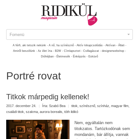
Fomenü
A férfi, aki tetszik nekünk -
A nő, ha színésznő -
Aktív kikapcsolódás -
Aktívan -
Állati -
Amiről beszélünk -
Az élet írta -
B2W -
Címlapsztori -
Csillagászat -
designerwebshop -
Dióhéjban -
Életmesék -
Énképzés -
Esküvő
Portré rovat
Titkok márpedig kellenek!
2017. december 24.
|
Írta:
Szabó Bea
|
titok
,
színésznő
,
színház
,
magyar film
,
családi titok
,
szakma
,
aurora borealis
,
tóth ildikó
Nem, egyáltalán nem
titokzatos. Tartózkodónak sem
mondanám, bár állítja, vannak