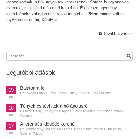
rosszalkodnak, a fiúk ugyanúgy verekszenek, Sarolta is ugyanolyan
akaratos, mint bárki más az ő korukban. És persze ugyanúgy
szeretnének szabadon élni. Vajon megtehetik?Nem mindig volt ez
ígyErzsébet és fia, Károly is...
Tovább olvasom
Legutóbbi adások
Balatonra fel!
19
Dr.Kovács Emőke, Pályi Zsófia, Litkey Farkas, Trokán Péter
JÚN
Tények és tévhitek a bőrápolásról
18
Czibere Csilla, Dr.Solymosi Ágnes, Feller Adrienne, Kautzky-Szemők
Adrienn
JÚN
A teremtés idősödő koronái
17
Dr. Jászberényi József, Mészáros Árpád Zsolt, Petridisz Hrisztosz,
Schiffer Miklós
JÚN