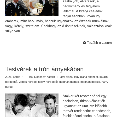
szabályok, elvárások, a
hagyomány és fegyelem
jellemzi. A királyi családok
tagjai azonban ugyanúgy
emberek, mint bárki más, bennük ugyanazok az érzések munkálnak,
vágy, kétely, szerelem. Csakhogy az ő döntéseiknek, választásaiknak
súlya van....
Tovább olvasom
Testvérek a trón árnyékában
2026. április 7.
|
Írta:
Dogossy Katalin
|
lady diana
,
lady diana spencer
,
katalin
hercegné
,
vilmos herceg
,
harry herceg és meghan markle
,
meghan markle
,
harry
hereg
Amikor két testvér nő fel egy
családban, ritkán választják
ugyanazt az utat. Az idősebb
testvér rendszerint csendesebb,
felelősségteljesebb, a fiatalabb