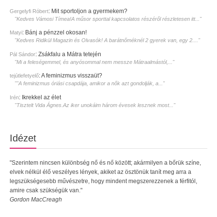
:
Mit sportoljon a gyermekem?
Gergelyfi Róbert
"Kedves Vámosi Tímea!A műsor sporttal kapcsolatos részéről részletesen itt..."
:
Bánj a pénzzel okosan!
Matyi
"Kedves Ridikül Magazin és Olvasók! A barátnőméknél 2 gyerek van, egy 2...."
:
Zsákfalu a Mátra tetején
Pál Sándor
"Mi a feleségemmel, és anyósommal nem messze Mátraalmástól,..."
:
A feminizmus visszaüt?
tejútlefetyelő
""A feminizmus óriási csapdája, amikor a nők azt gondolják, a..."
:
Ikrekkel az élet
Irén
"Tisztelt Vida Ágnes.Az iker unokáim három évesek lesznek most..."
Idézet
"Szerintem nincsen különbség nő és nő között; akármilyen a bőrük színe,
elvek nélkül élő veszélyes lények, akiket az ösztönük tanít meg arra a
legszükségesebb művészetre, hogy mindent megszerezzenek a férfitól,
amire csak szükségük van."
Gordon MacCreagh