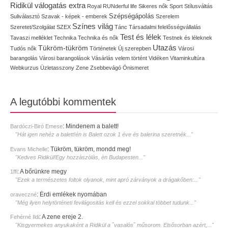
Ridikül válogatás extra
Royal
RUNderful life
Sikeres nők
Sport
Stílusváltás
Szépségápolás
Suliválasztó
Szavak - képek - emberek
Szerelem
Színes világ
Szeretet/Szolgálat
SZEX
Tánc
Társadalmi felelősségvállalás
Test és lélek
Tavaszi melléklet
Technika
Technika és nők
Testnek és léleknek
Utazás
Tükröm-tükröm
Tudós nők
Történetek
Új szerepben
Városi
barangolás
Városi barangolások
Vásárlás
velem történt
Vidéken
Vitaminkultúra
Webkurzus
Üzletasszony
Zene
Zsebbevágó
Önismeret
A legutóbbi kommentek
:
Mindenem a balett!
Bardóczi-Biró Emese
"Hát igen nehéz a balett!én is Balett ozok 1 éve és balerina szeretnék..."
:
Tükröm, tükröm, mondd meg!
Evans Michelle
"Kedves Ridikül!Egy hozzàszòlàs, èn Budapesten..."
:
A bőrünkre megy
1ffi
"Ezek a természetes foltok olyanok, mint apró zárványok a drágakőben:..."
:
Érdi emlékek nyomában
oraveczné
"Még ilyen helytörténeti fevilágositás kell és ezzel sokkal többet tudunk..."
:
A zene ereje 2.
Fehérné Ildi
"Kisgyermekes anyukaként a Ridikül a ˝vasalós˝ műsorom. Elsősorban azért,..."