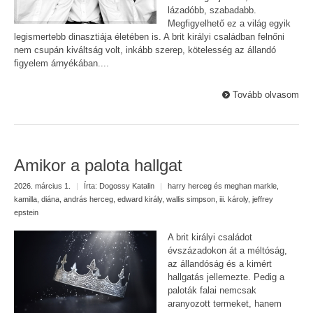
lázadóbb, szabadabb.
Megfigyelhető ez a világ egyik
legismertebb dinasztiája életében is. A brit királyi családban felnőni
nem csupán kiváltság volt, inkább szerep, kötelesség az állandó
figyelem árnyékában....
Tovább olvasom
Amikor a palota hallgat
2026. március 1.
|
Írta:
Dogossy Katalin
|
harry herceg és meghan markle
,
kamilla
,
diána
,
andrás herceg
,
edward király
,
wallis simpson
,
iii. károly
,
jeffrey
epstein
A brit királyi családot
évszázadokon át a méltóság,
az állandóság és a kimért
hallgatás jellemezte. Pedig a
paloták falai nemcsak
aranyozott termeket, hanem