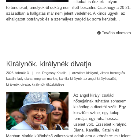
titkokat is őriztek - olyan
történeteket, amelyekről sokáig nem illett beszélni. Csakhogy a 20-21.
században a hallgatás már nem jelent védelmet. A kínos ügyek, az
elhallgatott botrányok és a személyes tragédiák sorra kerültek...
Tovább olvasom
Királynők, királynék divatja
2026. február 3.
|
Írta:
Dogossy Katalin
|
erzsébet királyné
,
vilmos herceg és
katalin
,
lady diana
,
meghan markle
,
kamilla királyné
,
az angol királyi család
,
királynők divatja
,
királynők öltözködése
Az angol királyi család
nőtagjainak ruhatára sohasem
kizárólag a divatról szólt. Egy
kosztüm színe, egy kalap
formája, egy ruha hossza
üzenet volt. Erzsébet királynő,
Diana, Kamilla, Katalin és
Meghan Markle különböző válaszokat adtak arra a kérdésre: mit jelent