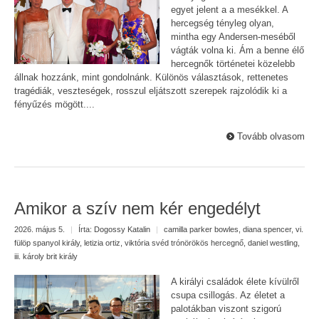
egyet jelent a a mesékkel. A
hercegség tényleg olyan,
mintha egy Andersen-meséből
vágták volna ki. Ám a benne élő
hercegnők történetei közelebb
állnak hozzánk, mint gondolnánk. Különös választások, rettenetes
tragédiák, veszteségek, rosszul eljátszott szerepek rajzolódik ki a
fényűzés mögött....
Tovább olvasom
Amikor a szív nem kér engedélyt
2026. május 5.
|
Írta:
Dogossy Katalin
|
camilla parker bowles
,
diana spencer
,
vi.
fülöp spanyol király
,
letizia ortiz
,
viktória svéd trónörökös hercegnő
,
daniel westling
,
iii. károly brit király
A királyi családok élete kívülről
csupa csillogás. Az életet a
palotákban viszont szigorú