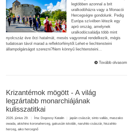
legtöbben azonnal a brit
uralkodóházra vagy a Monacói
Hercegségre gondolunk. Pedig
Európa szívében létezik egy
apró ország, amelynek
uralkodócsaládja több mint
nyolcszáz éve őrzi hatalmát, mesés vagyonnal rendelkezik, mégis
tudatosan távol marad a reflektorfénytől.Lehet-e liechtensteini
állampolgárságot szerezni?Nem könnyű liechtensteini...
Tovább olvasom
Krizantémok mögött - A világ
legzártabb monarchiájának
kulisszatitkai
2026. június 29.
|
Írta:
Dogossy Katalin
|
japán császár
,
sinto vallás
,
maszako
owada
,
akishino koronaherceg
,
gakusúin iskolák
,
naruhito császár
,
hiszahito
herceg
,
aiko hercegnő