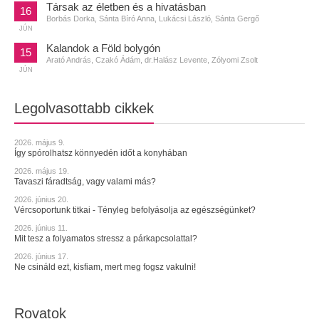
Társak az életben és a hivatásban
16
Borbás Dorka, Sánta Bíró Anna, Lukácsi László, Sánta Gergő
JÚN
Kalandok a Föld bolygón
15
Arató András, Czakó Ádám, dr.Halász Levente, Zólyomi Zsolt
JÚN
Legolvasottabb cikkek
2026. május 9.
Így spórolhatsz könnyedén időt a konyhában
2026. május 19.
Tavaszi fáradtság, vagy valami más?
2026. június 20.
Vércsoportunk titkai - Tényleg befolyásolja az egészségünket?
2026. június 11.
Mit tesz a folyamatos stressz a párkapcsolattal?
2026. június 17.
Ne csináld ezt, kisfiam, mert meg fogsz vakulni!
Rovatok