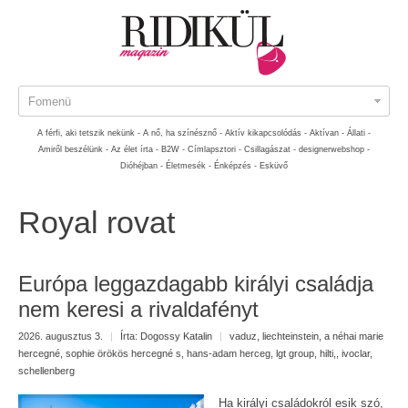
Fomenü
A férfi, aki tetszik nekünk -
A nő, ha színésznő -
Aktív kikapcsolódás -
Aktívan -
Állati -
Amiről beszélünk -
Az élet írta -
B2W -
Címlapsztori -
Csillagászat -
designerwebshop -
Dióhéjban -
Életmesék -
Énképzés -
Esküvő
Royal rovat
Európa leggazdagabb királyi családja
nem keresi a rivaldafényt
2026. augusztus 3.
|
Írta:
Dogossy Katalin
|
vaduz
,
liechteinstein
,
a néhai marie
hercegné
,
sophie örökös hercegné s
,
hans-adam herceg
,
lgt group
,
hilti,
,
ivoclar
,
schellenberg
Ha királyi családokról esik szó,