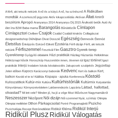
A Ridikülben
A férfi, aki tetszik nekünk
A nő és a kütyü
A nő, ha színésznő
Állati
mondták
Amiről
A szerkesztő jegyzete
Aktív kikapcsolódás
Aktívan
Apropó
beszélünk
Aranyanyu 2014
Aranyanyu Díj 2015
Árulkodó betűk
Autó
Az
Címlapon
Barangolás
élet írta
B2W
Baba-mama
Bűnüldözők
Címlapsztori
Csajok
Civilben
Család
Családi kirakós
Csillagászat
Egészség
designerwebshop
Dióhéjban
Divat
Dosszié
Életmesék
Életmód
Életstílus
Ezotéria
Énképzés
Esküvő
Etikett
Férfi dizájn
Férfi, aki tetszik
Gasztro
Férfiszemmel
Gyerek-terep
nekünk
Fesztivál
Film
Gyerekterep
Házi praktikák
Gyógyító oldalaink
Házilag
Háztartás
Helloklimax
Igaz történet
Hétköznapi hősök
Horoszkóp
Huszonötön innen, ötvenen túl
Igazi
Interjú
Jegyzetlap
praktikák
Irodalom
Iskola
Iskolakezdés
Jakupcsek szubjektív
Kedvenc
Kapocs
Kert,
Jelen időben
Karácsonyi babonák
Kert és balkon
Kóstoló
balkon
Kispapa - apuka
Kezdd el te is!
Kiállítás
Konferencia
Kultúrhistóriák
Kultúr-mix
Kulisszatitkok
Kultúrmix
Kultúra
Kutyatartás
Láttad, hallottad,
Könyvtámasz
Környezetvédelem
Lakberendezés
Lapzárta
olvastad?
Mi lett vele?
Minden jó, ha jó a vége
Mozi
Művészet
Nagymamákról
Neszesszer
Női dizájn
Nézőpont
Női szemmel
Nyár, színház
Olimpia
Pszicho
Párkapcsolat
Olimpiai melléklet
Otthon
Portré
Programajánló
Ridikül Interjú
Pszichológia
Recept
Retrómelléklet
Ridikül főtéma
Ridikül Plusz
Ridikül Válogatás