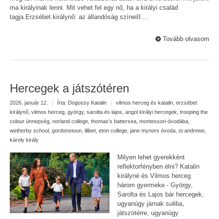
ma királyinak lenni. Mit vehet fel egy nő, ha a királyi család
tagja.Erzsébet királynő: az állandóság színeiII....
Tovább olvasom
Hercegek a játszótéren
2026. január 12.
|
Írta:
Dogossy Katalin
|
vilmos herceg és katalin
,
erzsébet
királynő
,
vilmos herceg
,
györgy, sarolta és lajos
,
angol királyi hercegek
,
trooping the
colour ünnepség
,
norland college
,
thomas’s battersea
,
montessori-óvodába
,
wetherby school
,
gordonstoun
,
lilibet
,
eton college
,
jane mynors óvoda
,
st andrews
,
károly király
Milyen lehet gyerekként
reflektorfényben élni? Katalin
királyné és Vilmos herceg
három gyermeke - György,
Sarolta és Lajos bár hercegek,
ugyanúgy járnak suliba,
játszótérre, ugyanúgy