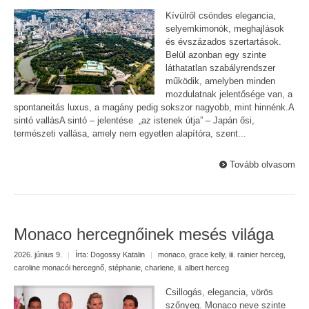
Kívülről csöndes elegancia,
selyemkimonók, meghajlások
és évszázados szertartások.
Belül azonban egy szinte
láthatatlan szabályrendszer
működik, amelyben minden
mozdulatnak jelentősége van, a
spontaneitás luxus, a magány pedig sokszor nagyobb, mint hinnénk.A
sintó vallásA sintó – jelentése „az istenek útja” – Japán ősi,
természeti vallása, amely nem egyetlen alapítóra, szent...
Tovább olvasom
Monaco hercegnőinek mesés világa
2026. június 9.
|
Írta:
Dogossy Katalin
|
monaco
,
grace kelly
,
iii. rainier herceg
,
caroline monacói hercegnő
,
stéphanie
,
charlene
,
ii. albert herceg
Csillogás, elegancia, vörös
szőnyeg. Monaco neve szinte