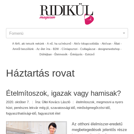
Fomenü
A férfi, aki tetszik nekünk -
A nő, ha színésznő -
Aktív kikapcsolódás -
Aktívan -
Állati -
Amiről beszélünk -
Az élet írta -
B2W -
Címlapsztori -
Csillagászat -
designerwebshop -
Dióhéjban -
Életmesék -
Énképzés -
Esküvő
Háztartás rovat
Ételmítoszok, igazak vagy hamisak?
2020. október 7.
|
Írta:
Üllei Kovács László
|
ételmítoszok
,
megmosni a nyers
húst
,
penészes lekvár még jó
,
szavatossági idő
,
minőségmegőrzési-idő
,
fogyaszthatósági-idő
,
fagyasztott étel
Az otthoni élelmiszer-eredetű
megbetegedések jelentős része