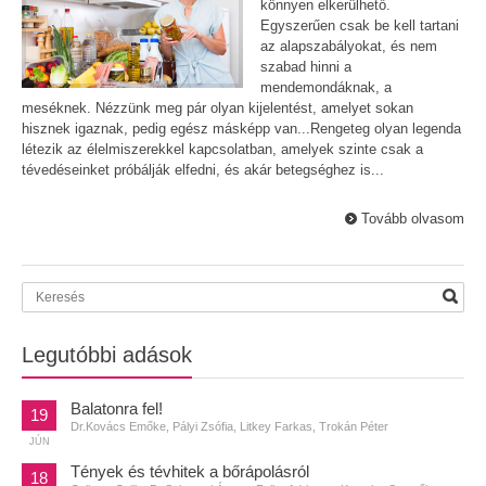
könnyen elkerülhető.
Egyszerűen csak be kell tartani
az alapszabályokat, és nem
szabad hinni a
mendemondáknak, a
meséknek. Nézzünk meg pár olyan kijelentést, amelyet sokan
hisznek igaznak, pedig egész másképp van...Rengeteg olyan legenda
létezik az élelmiszerekkel kapcsolatban, amelyek szinte csak a
tévedéseinket próbálják elfedni, és akár betegséghez is...
Tovább olvasom
Legutóbbi adások
Balatonra fel!
19
Dr.Kovács Emőke, Pályi Zsófia, Litkey Farkas, Trokán Péter
JÚN
Tények és tévhitek a bőrápolásról
18