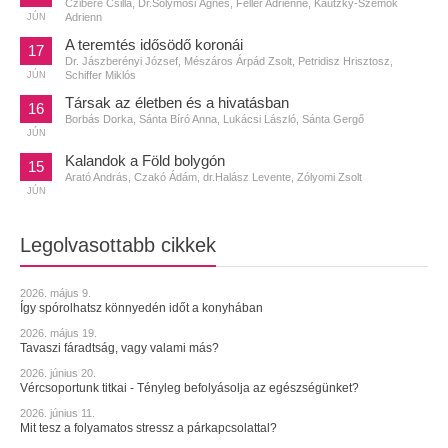
Czibere Csilla, Dr.Solymosi Ágnes, Feller Adrienne, Kautzky-Szemők
Adrienn
JÚN
A teremtés idősödő koronái
17
Dr. Jászberényi József, Mészáros Árpád Zsolt, Petridisz Hrisztosz,
Schiffer Miklós
JÚN
Társak az életben és a hivatásban
16
Borbás Dorka, Sánta Bíró Anna, Lukácsi László, Sánta Gergő
JÚN
Kalandok a Föld bolygón
15
Arató András, Czakó Ádám, dr.Halász Levente, Zólyomi Zsolt
JÚN
Legolvasottabb cikkek
2026. május 9.
Így spórolhatsz könnyedén időt a konyhában
2026. május 19.
Tavaszi fáradtság, vagy valami más?
2026. június 20.
Vércsoportunk titkai - Tényleg befolyásolja az egészségünket?
2026. június 11.
Mit tesz a folyamatos stressz a párkapcsolattal?