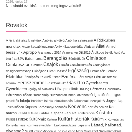
2026. június 17.
Ne csináld ezt, kisfiam, mert meg fogsz vakulni!
Rovatok
A Ridikülben
A férfi, aki tetszik nekünk
A nő és a kütyü
A nő, ha színésznő
Állati
mondták
Amiről
A szerkesztő jegyzete
Aktív kikapcsolódás
Aktívan
Apropó
beszélünk
Aranyanyu 2014
Aranyanyu Díj 2015
Árulkodó betűk
Autó
Az
Címlapon
Barangolás
élet írta
B2W
Baba-mama
Bűnüldözők
Címlapsztori
Csajok
Civilben
Család
Családi kirakós
Csillagászat
Egészség
designerwebshop
Dióhéjban
Divat
Dosszié
Életmesék
Életmód
Életstílus
Ezotéria
Énképzés
Esküvő
Etikett
Férfi dizájn
Férfi, aki tetszik
Gasztro
Férfiszemmel
Gyerek-terep
nekünk
Fesztivál
Film
Gyerekterep
Házi praktikák
Gyógyító oldalaink
Házilag
Háztartás
Helloklimax
Igaz történet
Hétköznapi hősök
Horoszkóp
Huszonötön innen, ötvenen túl
Igazi
Interjú
Jegyzetlap
praktikák
Irodalom
Iskola
Iskolakezdés
Jakupcsek szubjektív
Kedvenc
Kapocs
Kert,
Jelen időben
Karácsonyi babonák
Kert és balkon
Kóstoló
balkon
Kispapa - apuka
Kezdd el te is!
Kiállítás
Konferencia
Kultúrhistóriák
Kultúr-mix
Kulisszatitkok
Kultúrmix
Kultúra
Kutyatartás
Láttad, hallottad,
Könyvtámasz
Környezetvédelem
Lakberendezés
Lapzárta
olvastad?
Mi lett vele?
Minden jó, ha jó a vége
Mozi
Művészet
Nagymamákról