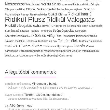
Neszesszer
Női dizájn
Nézőpont
Női szemmel
Nyár, színház
Olimpia
Pszicho
Párkapcsolat
Olimpiai melléklet
Otthon
Portré
Programajánló
Ridikül Interjú
Pszichológia
Recept
Retrómelléklet
Ridikül főtéma
Ridikül Plusz
Ridikül Válogatás
Ridikül válogatás extra
Royal
RUNderful life
Sikeres nők
Sport
Stílusváltás
Szépségápolás
Suliválasztó
Szavak - képek - emberek
Szerelem
Színes világ
Szeretet/Szolgálat
SZEX
Tánc
Társadalmi felelősségvállalás
Test és lélek
Tavaszi melléklet
Technika
Technika és nők
Testnek és léleknek
Utazás
Tükröm-tükröm
Tudós nők
Történetek
Új szerepben
Városi
barangolás
Városi barangolások
Vásárlás
velem történt
Vidéken
Vitaminkultúra
Webkurzus
Üzletasszony
Zene
Zsebbevágó
Önismeret
A legutóbbi kommentek
:
Mindenem a balett!
Bardóczi-Biró Emese
"Hát igen nehéz a balett!én is Balett ozok 1 éve és balerina szeretnék..."
:
Tükröm, tükröm, mondd meg!
Evans Michelle
"Kedves Ridikül!Egy hozzàszòlàs, èn Budapesten..."
:
A bőrünkre megy
1ffi
"Ezek a természetes foltok olyanok, mint apró zárványok a drágakőben:..."