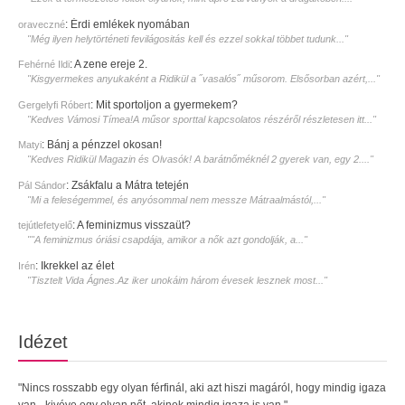
:
Érdi emlékek nyomában
oraveczné
"Még ilyen helytörténeti fevilágositás kell és ezzel sokkal többet tudunk..."
:
A zene ereje 2.
Fehérné Ildi
"Kisgyermekes anyukaként a Ridikül a ˝vasalós˝ műsorom. Elsősorban azért,..."
:
Mit sportoljon a gyermekem?
Gergelyfi Róbert
"Kedves Vámosi Tímea!A műsor sporttal kapcsolatos részéről részletesen itt..."
:
Bánj a pénzzel okosan!
Matyi
"Kedves Ridikül Magazin és Olvasók! A barátnőméknél 2 gyerek van, egy 2...."
:
Zsákfalu a Mátra tetején
Pál Sándor
"Mi a feleségemmel, és anyósommal nem messze Mátraalmástól,..."
:
A feminizmus visszaüt?
tejútlefetyelő
""A feminizmus óriási csapdája, amikor a nők azt gondolják, a..."
:
Ikrekkel az élet
Irén
"Tisztelt Vida Ágnes.Az iker unokáim három évesek lesznek most..."
Idézet
"Nincs rosszabb egy olyan férfinál, aki azt hiszi magáról, hogy mindig igaza
van - kivéve egy olyan nőt, akinek mindig igaza is van."