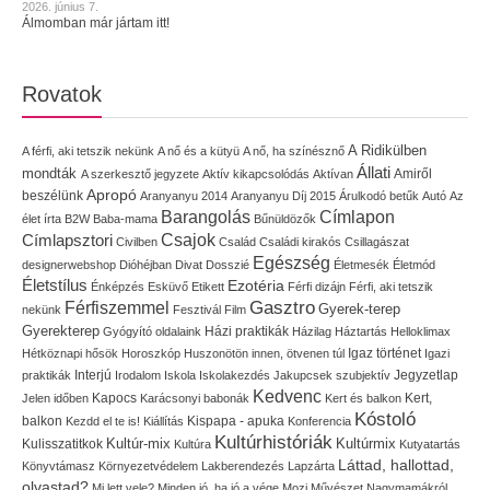
2026. június 7.
Álmomban már jártam itt!
Rovatok
A Ridikülben
A férfi, aki tetszik nekünk
A nő és a kütyü
A nő, ha színésznő
Állati
mondták
Amiről
A szerkesztő jegyzete
Aktív kikapcsolódás
Aktívan
Apropó
beszélünk
Aranyanyu 2014
Aranyanyu Díj 2015
Árulkodó betűk
Autó
Az
Címlapon
Barangolás
élet írta
B2W
Baba-mama
Bűnüldözők
Címlapsztori
Csajok
Civilben
Család
Családi kirakós
Csillagászat
Egészség
designerwebshop
Dióhéjban
Divat
Dosszié
Életmesék
Életmód
Életstílus
Ezotéria
Énképzés
Esküvő
Etikett
Férfi dizájn
Férfi, aki tetszik
Gasztro
Férfiszemmel
Gyerek-terep
nekünk
Fesztivál
Film
Gyerekterep
Házi praktikák
Gyógyító oldalaink
Házilag
Háztartás
Helloklimax
Igaz történet
Hétköznapi hősök
Horoszkóp
Huszonötön innen, ötvenen túl
Igazi
Interjú
Jegyzetlap
praktikák
Irodalom
Iskola
Iskolakezdés
Jakupcsek szubjektív
Kedvenc
Kapocs
Kert,
Jelen időben
Karácsonyi babonák
Kert és balkon
Kóstoló
balkon
Kispapa - apuka
Kezdd el te is!
Kiállítás
Konferencia
Kultúrhistóriák
Kultúr-mix
Kulisszatitkok
Kultúrmix
Kultúra
Kutyatartás
Láttad, hallottad,
Könyvtámasz
Környezetvédelem
Lakberendezés
Lapzárta
olvastad?
Mi lett vele?
Minden jó, ha jó a vége
Mozi
Művészet
Nagymamákról