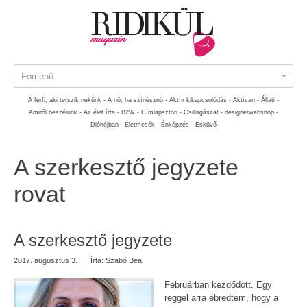
Fomenü
A férfi, aki tetszik nekünk -
A nő, ha színésznő -
Aktív kikapcsolódás -
Aktívan -
Állati -
Amiről beszélünk -
Az élet írta -
B2W -
Címlapsztori -
Csillagászat -
designerwebshop -
Dióhéjban -
Életmesék -
Énképzés -
Esküvő
A szerkesztő jegyzete
rovat
A szerkesztő jegyzete
2017. augusztus 3.
|
Írta:
Szabó Bea
Februárban kezdődött. Egy
reggel arra ébredtem, hogy a