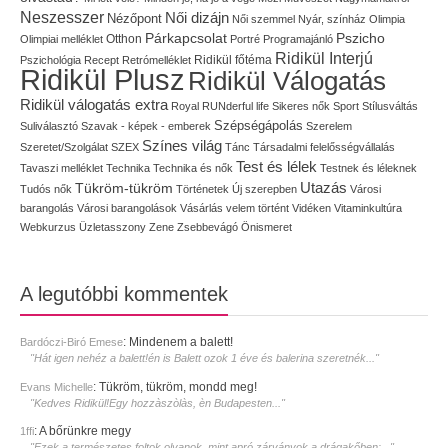
Neszesszer
Női dizájn
Nézőpont
Női szemmel
Nyár, színház
Olimpia
Pszicho
Párkapcsolat
Olimpiai melléklet
Otthon
Portré
Programajánló
Ridikül Interjú
Pszichológia
Recept
Retrómelléklet
Ridikül főtéma
Ridikül Plusz
Ridikül Válogatás
Ridikül válogatás extra
Royal
RUNderful life
Sikeres nők
Sport
Stílusváltás
Szépségápolás
Suliválasztó
Szavak - képek - emberek
Szerelem
Színes világ
Szeretet/Szolgálat
SZEX
Tánc
Társadalmi felelősségvállalás
Test és lélek
Tavaszi melléklet
Technika
Technika és nők
Testnek és léleknek
Utazás
Tükröm-tükröm
Tudós nők
Történetek
Új szerepben
Városi
barangolás
Városi barangolások
Vásárlás
velem történt
Vidéken
Vitaminkultúra
Webkurzus
Üzletasszony
Zene
Zsebbevágó
Önismeret
A legutóbbi kommentek
:
Mindenem a balett!
Bardóczi-Biró Emese
"Hát igen nehéz a balett!én is Balett ozok 1 éve és balerina szeretnék..."
:
Tükröm, tükröm, mondd meg!
Evans Michelle
"Kedves Ridikül!Egy hozzàszòlàs, èn Budapesten..."
:
A bőrünkre megy
1ffi
"Ezek a természetes foltok olyanok, mint apró zárványok a drágakőben:..."