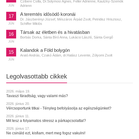
Czibere Csilla, Dr.Solymosi Ágnes, Feller Adrienne, Kautzky-Szemők
Adrienn
JÚN
A teremtés idősödő koronái
17
Dr. Jászberényi József, Mészáros Árpád Zsolt, Petridisz Hrisztosz,
Schiffer Miklós
JÚN
Társak az életben és a hivatásban
16
Borbás Dorka, Sánta Bíró Anna, Lukácsi László, Sánta Gergő
JÚN
Kalandok a Föld bolygón
15
Arató András, Czakó Ádám, dr.Halász Levente, Zólyomi Zsolt
JÚN
Legolvasottabb cikkek
2026. május 19.
Tavaszi fáradtság, vagy valami más?
2026. június 20.
Vércsoportunk titkai - Tényleg befolyásolja az egészségünket?
2026. június 11.
Mit tesz a folyamatos stressz a párkapcsolattal?
2026. június 17.
Ne csináld ezt, kisfiam, mert meg fogsz vakulni!