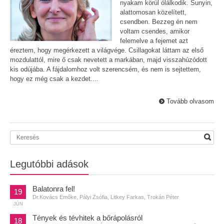
nyakam körül ólálkodik. Sunyin,
alattomosan közelített,
csendben. Bezzeg én nem
voltam csendes, amikor
felemelve a fejemet azt
éreztem, hogy megérkezett a világvége. Csillagokat láttam az első
mozdulattól, mire ő csak nevetett a markában, majd visszahúzódott
kis odújába. A fájdalomhoz volt szerencsém, és nem is sejtettem,
hogy ez még csak a kezdet....
Tovább olvasom
Legutóbbi adások
Balatonra fel!
19
Dr.Kovács Emőke, Pályi Zsófia, Litkey Farkas, Trokán Péter
JÚN
Tények és tévhitek a bőrápolásról
18