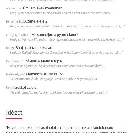
:
Érdi emlékek nyomában
oraveczné
"Még ilyen helytörténeti fevilágositás kell és ezzel sokkal többet tudunk..."
:
A zene ereje 2.
Fehérné Ildi
"Kisgyermekes anyukaként a Ridikül a ˝vasalós˝ műsorom. Elsősorban azért,..."
:
Mit sportoljon a gyermekem?
Gergelyfi Róbert
"Kedves Vámosi Tímea!A műsor sporttal kapcsolatos részéről részletesen itt..."
:
Bánj a pénzzel okosan!
Matyi
"Kedves Ridikül Magazin és Olvasók! A barátnőméknél 2 gyerek van, egy 2...."
:
Zsákfalu a Mátra tetején
Pál Sándor
"Mi a feleségemmel, és anyósommal nem messze Mátraalmástól,..."
:
A feminizmus visszaüt?
tejútlefetyelő
""A feminizmus óriási csapdája, amikor a nők azt gondolják, a..."
:
Ikrekkel az élet
Irén
"Tisztelt Vida Ágnes.Az iker unokáim három évesek lesznek most..."
Idézet
"Egyedül uralkodni elviselhetetlen, a trónt megosztani képtelenség.