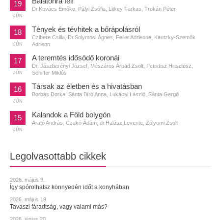
Balatonra fel!
19
Dr.Kovács Emőke, Pályi Zsófia, Litkey Farkas, Trokán Péter
JÚN
Tények és tévhitek a bőrápolásról
18
Czibere Csilla, Dr.Solymosi Ágnes, Feller Adrienne, Kautzky-Szemők
Adrienn
JÚN
A teremtés idősödő koronái
17
Dr. Jászberényi József, Mészáros Árpád Zsolt, Petridisz Hrisztosz,
Schiffer Miklós
JÚN
Társak az életben és a hivatásban
16
Borbás Dorka, Sánta Bíró Anna, Lukácsi László, Sánta Gergő
JÚN
Kalandok a Föld bolygón
15
Arató András, Czakó Ádám, dr.Halász Levente, Zólyomi Zsolt
JÚN
Legolvasottabb cikkek
2026. május 9.
Így spórolhatsz könnyedén időt a konyhában
2026. május 19.
Tavaszi fáradtság, vagy valami más?
2026. június 20.