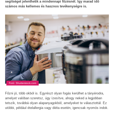
segítséget jelenthetik a mindennapi főzésnél. Így marad idő
számos más kellemes és hasznos tevékenységre is.
Fotó: Shutterstock.com
Főzni jó, több okból is. Egyrészt olyan fogás kerülhet a tányérodra,
amelyet valóban szeretsz, úgy ízesítve, ahogy neked a legjobban
tetszik, továbbá olyan alapanyagokból, amelyeket te választottál. Ez
utóbbi, például ételallergia vagy diéta esetén, igencsak nyomós indok.