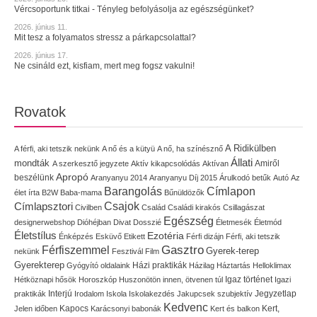
Vércsoportunk titkai - Tényleg befolyásolja az egészségünket?
2026. június 11.
Mit tesz a folyamatos stressz a párkapcsolattal?
2026. június 17.
Ne csináld ezt, kisfiam, mert meg fogsz vakulni!
Rovatok
A Ridikülben
A férfi, aki tetszik nekünk
A nő és a kütyü
A nő, ha színésznő
Állati
mondták
Amiről
A szerkesztő jegyzete
Aktív kikapcsolódás
Aktívan
Apropó
beszélünk
Aranyanyu 2014
Aranyanyu Díj 2015
Árulkodó betűk
Autó
Az
Címlapon
Barangolás
élet írta
B2W
Baba-mama
Bűnüldözők
Címlapsztori
Csajok
Civilben
Család
Családi kirakós
Csillagászat
Egészség
designerwebshop
Dióhéjban
Divat
Dosszié
Életmesék
Életmód
Életstílus
Ezotéria
Énképzés
Esküvő
Etikett
Férfi dizájn
Férfi, aki tetszik
Gasztro
Férfiszemmel
Gyerek-terep
nekünk
Fesztivál
Film
Gyerekterep
Házi praktikák
Gyógyító oldalaink
Házilag
Háztartás
Helloklimax
Igaz történet
Hétköznapi hősök
Horoszkóp
Huszonötön innen, ötvenen túl
Igazi
Interjú
Jegyzetlap
praktikák
Irodalom
Iskola
Iskolakezdés
Jakupcsek szubjektív
Kedvenc
Kapocs
Kert,
Jelen időben
Karácsonyi babonák
Kert és balkon