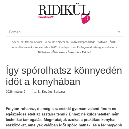
Fomenü
A férfi, aki tetszik nekünk -
A nő, ha színésznő -
Aktív kikapcsolódás -
Aktívan -
Állati -
Amiről beszélünk -
Az élet írta -
B2W -
Címlapsztori -
Csillagászat -
designerwebshop -
Dióhéjban -
Életmesék -
Énképzés -
Esküvő
Így spórolhatsz könnyedén
időt a konyhában
2026. május 9.
|
Írta:
N. Kovács Barbara
Folyton rohansz, de mégis szeretnél gyorsan valami finom és
egészséges ételt az asztalra tenni? Ehhez nélkülözhetetlen némi
technikai támogatás. Megmutatjuk azokat a praktikus konyhai
eszközöket, amelyek valóban időt spórolhatnak, és a legnagyobb