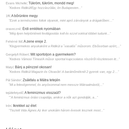
:
Tükröm, tükröm, mondd meg!
Evans Michelle
"Kedves Ridikül!Egy hozzàszòlàs, èn Budapesten..."
:
A bőrünkre megy
1ffi
"Ezek a természetes foltok olyanok, mint apró zárványok a drágakőben:..."
:
Érdi emlékek nyomában
oraveczné
"Még ilyen helytörténeti fevilágositás kell és ezzel sokkal többet tudunk..."
:
A zene ereje 2.
Fehérné Ildi
"Kisgyermekes anyukaként a Ridikül a ˝vasalós˝ műsorom. Elsősorban azért,..."
:
Mit sportoljon a gyermekem?
Gergelyfi Róbert
"Kedves Vámosi Tímea!A műsor sporttal kapcsolatos részéről részletesen itt..."
:
Bánj a pénzzel okosan!
Matyi
"Kedves Ridikül Magazin és Olvasók! A barátnőméknél 2 gyerek van, egy 2...."
:
Zsákfalu a Mátra tetején
Pál Sándor
"Mi a feleségemmel, és anyósommal nem messze Mátraalmástól,..."
:
A feminizmus visszaüt?
tejútlefetyelő
""A feminizmus óriási csapdája, amikor a nők azt gondolják, a..."
:
Ikrekkel az élet
Irén
"Tisztelt Vida Ágnes.Az iker unokáim három évesek lesznek most..."