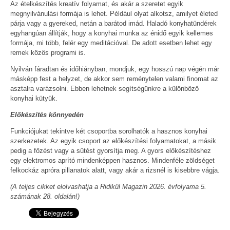
Az ételkészítés kreatív folyamat, és akár a szeretet egyik
megnyilvánulási formája is lehet. Például olyat alkotsz, amilyet életed
párja vagy a gyereked, netán a barátod imád. Haladó konyhatündérek
egyhangúan állítják, hogy a konyhai munka az énidő egyik kellemes
formája, mi több, felér egy meditációval. De adott esetben lehet egy
remek közös programi is.
Nyilván fáradtan és időhiányban, mondjuk, egy hosszú nap végén már
másképp fest a helyzet, de akkor sem reménytelen valami finomat az
asztalra varázsolni. Ebben lehetnek segítségünkre a különböző
konyhai kütyük.
Előkészítés könnyedén
Funkciójukat tekintve két csoportba sorolhatók a hasznos konyhai
szerkezetek. Az egyik csoport az előkészítési folyamatokat, a másik
pedig a főzést vagy a sütést gyorsítja meg. A gyors előkészítéshez
egy elektromos aprító mindenképpen hasznos. Mindenféle zöldséget
felkockáz apróra pillanatok alatt, vagy akár a rizsnél is kisebbre vágja.
(A teljes cikket elolvashatja a Ridikül Magazin 2026. évfolyama 5.
számának 28. oldalán!)