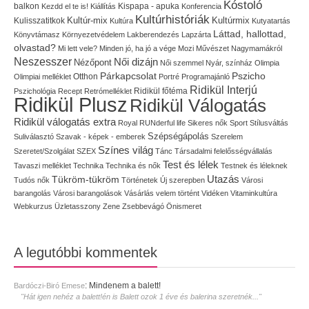
Kóstoló
balkon
Kispapa - apuka
Kezdd el te is!
Kiállítás
Konferencia
Kultúrhistóriák
Kultúr-mix
Kulisszatitkok
Kultúrmix
Kultúra
Kutyatartás
Láttad, hallottad,
Könyvtámasz
Környezetvédelem
Lakberendezés
Lapzárta
olvastad?
Mi lett vele?
Minden jó, ha jó a vége
Mozi
Művészet
Nagymamákról
Neszesszer
Női dizájn
Nézőpont
Női szemmel
Nyár, színház
Olimpia
Pszicho
Párkapcsolat
Olimpiai melléklet
Otthon
Portré
Programajánló
Ridikül Interjú
Pszichológia
Recept
Retrómelléklet
Ridikül főtéma
Ridikül Plusz
Ridikül Válogatás
Ridikül válogatás extra
Royal
RUNderful life
Sikeres nők
Sport
Stílusváltás
Szépségápolás
Suliválasztó
Szavak - képek - emberek
Szerelem
Színes világ
Szeretet/Szolgálat
SZEX
Tánc
Társadalmi felelősségvállalás
Test és lélek
Tavaszi melléklet
Technika
Technika és nők
Testnek és léleknek
Utazás
Tükröm-tükröm
Tudós nők
Történetek
Új szerepben
Városi
barangolás
Városi barangolások
Vásárlás
velem történt
Vidéken
Vitaminkultúra
Webkurzus
Üzletasszony
Zene
Zsebbevágó
Önismeret
A legutóbbi kommentek
:
Mindenem a balett!
Bardóczi-Biró Emese
"Hát igen nehéz a balett!én is Balett ozok 1 éve és balerina szeretnék..."