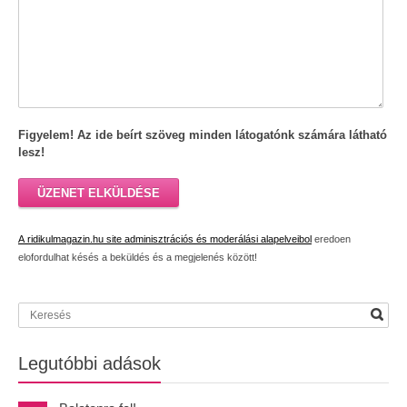
Figyelem! Az ide beírt szöveg minden látogatónk számára látható
lesz!
ÜZENET ELKÜLDÉSE
A ridikulmagazin.hu site adminisztrációs és moderálási alapelveibol
eredoen
elofordulhat késés a beküldés és a megjelenés között!
Legutóbbi adások